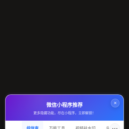
×
微信小程序推荐
更多隐藏功能，尽在小程序，立即解锁！
···
综信查
万能工具
视频祛水印
头像圈