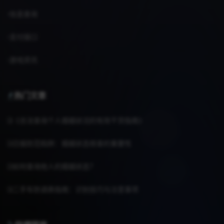
信息查询
支付接口
游戏资讯
热门文章
《合法查询个人婚姻状况的有效干货指南》
日报防范陷阱：婚姻状态核查的重要性
如何查询他人的婚姻状态？
二手车防调表指南：识别技巧与注意事项