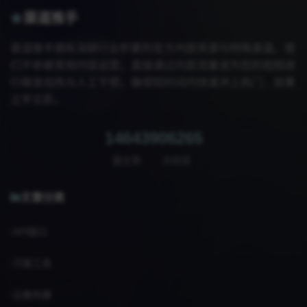
渠道推手
渠道推手拥有深耕行业积累的官方内部资源与特殊渠道。我
们不依赖常规内容运营，直接通过内部流量池为您的视频进
行精准加热与人工干预，确保短时间内快速冲上热门，效果
立竿见影。
14643
906265
篇文章
次阅读
文章分类
API接口
万能工具
云服务器