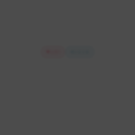
车产业循环发展的坚实数字基础设施。未来，随着技术
演进与法规完善，一个更加透明、高效、安全的车辆信
息服务体系必将成型，惠及市场中的每一位参与者。
0
点赞
分享文章
上一篇
车辆理赔记录查询-事故明细查看
下一篇
无畏外挂100%防封！透视自瞄稳定吃鸡神器